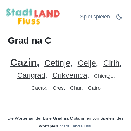
Spiel spielen
Grad na C
Cazin
Cetinje
Celje
Cirih
Carigrad
Crikvenica
Chicago
Cacak
Cres
Chur
Cairo
Die Wörter auf der Liste
Grad na C
stammen von Spielern des
Wortspiels
Stadt Land Fluss
.