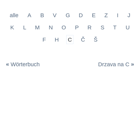
alle
A
B
V
G
D
E
Z
I
J
K
L
M
N
O
P
R
S
T
U
F
H
C
Č
Š
«
Wörterbuch
Drzava na C
»