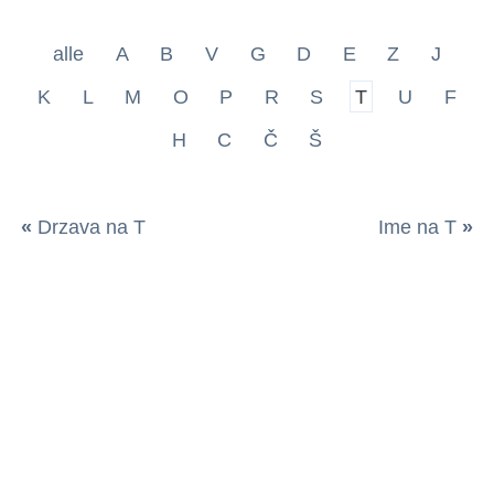
alle
A
B
V
G
D
E
Z
J
K
L
M
O
P
R
S
T
U
F
H
C
Č
Š
«
Drzava na T
Ime na T
»