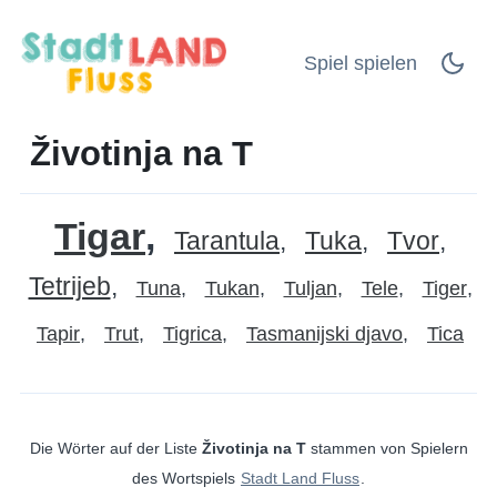
Spiel spielen
Životinja na T
Tigar
Tarantula
Tuka
Tvor
Tetrijeb
Tuna
Tukan
Tuljan
Tele
Tiger
Tapir
Trut
Tigrica
Tasmanijski djavo
Tica
Die Wörter auf der Liste
Životinja na T
stammen von Spielern
des Wortspiels
Stadt Land Fluss
.