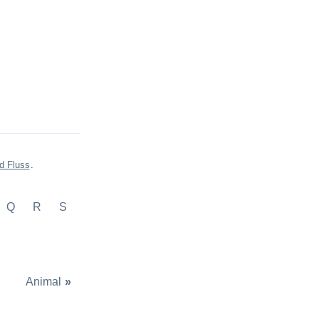
d Fluss
.
Q
R
S
Animal
»