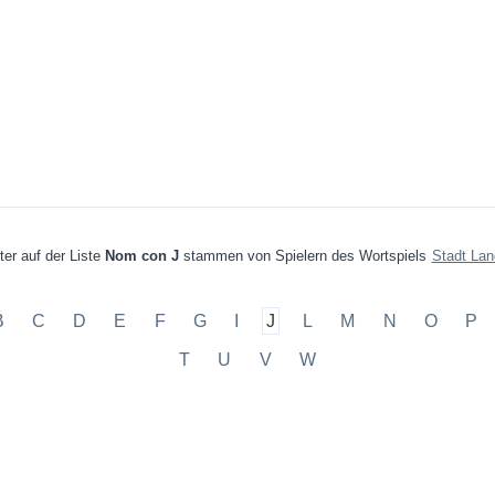
ter auf der Liste
Nom con J
stammen von Spielern des Wortspiels
Stadt Lan
B
C
D
E
F
G
I
J
L
M
N
O
P
T
U
V
W