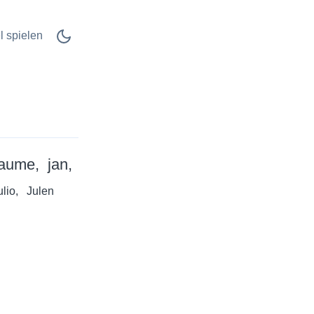
l spielen
aume
jan
ulio
Julen