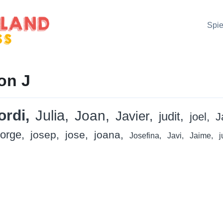
Spie
on J
ordi
Julia
Joan
Javier
judit
joel
J
orge
josep
jose
joana
Josefina
Javi
Jaime
j