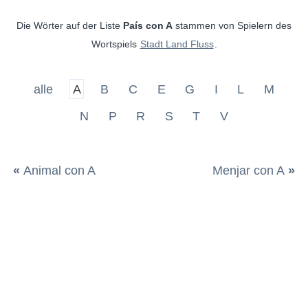
Die Wörter auf der Liste
País con A
stammen von Spielern des
Wortspiels
Stadt Land Fluss
.
alle
A
B
C
E
G
I
L
M
N
P
R
S
T
V
«
Animal con A
Menjar con A
»