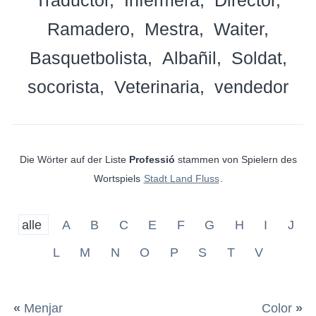
Ramadero
Mestra
Waiter
Basquetbolista
Albañil
Soldat
socorista
Veterinaria
vendedor
Die Wörter auf der Liste
Professió
stammen von Spielern des
Wortspiels
Stadt Land Fluss
.
alle
A
B
C
E
F
G
H
I
J
L
M
N
O
P
S
T
V
«
Menjar
Color
»