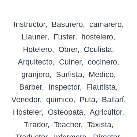
Instructor
Basurero
camarero
Llauner
Fuster
hostelero
Hotelero
Obrer
Oculista
Arquitecto
Cuiner
cocinero
granjero
Surfista
Medico
Barber
Inspector
Flautista
Venedor
quimico
Puta
Ballarí
Hosteler
Osteopata
Agricultor
Tirador
Teacher
Taxista
Traductor
Infermera
Director