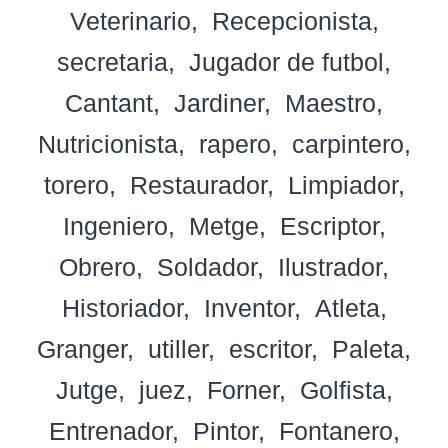
Veterinario
Recepcionista
secretaria
Jugador de futbol
Cantant
Jardiner
Maestro
Nutricionista
rapero
carpintero
torero
Restaurador
Limpiador
Ingeniero
Metge
Escriptor
Obrero
Soldador
Ilustrador
Historiador
Inventor
Atleta
Granger
utiller
escritor
Paleta
Jutge
juez
Forner
Golfista
Entrenador
Pintor
Fontanero