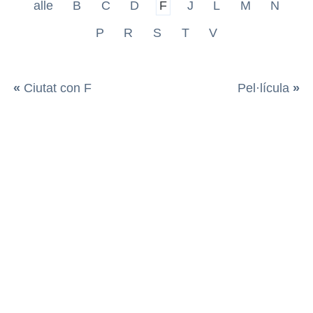
alle
B
C
D
F
J
L
M
N
P
R
S
T
V
«
Ciutat con F
Pel·lícula
»