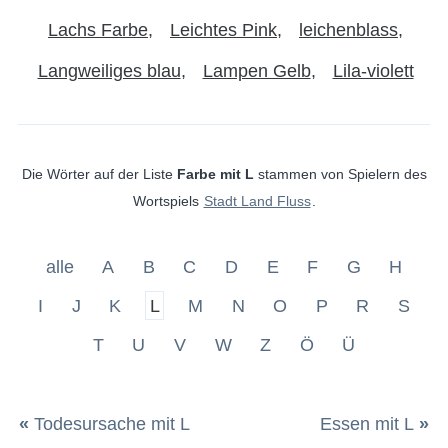
Lachs Farbe
Leichtes Pink
leichenblass
Langweiliges blau
Lampen Gelb
Lila-violett
Die Wörter auf der Liste
Farbe mit L
stammen von Spielern des
Wortspiels
Stadt Land Fluss
.
alle
A
B
C
D
E
F
G
H
I
J
K
L
M
N
O
P
R
S
T
U
V
W
Z
Ö
Ü
«
Todesursache mit L
Essen mit L
»