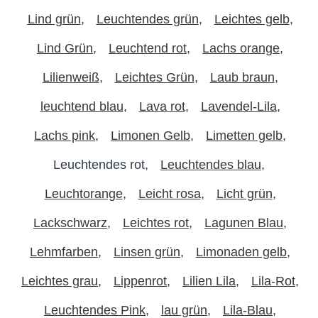
Lind grün
Leuchtendes grün
Leichtes gelb
Lind Grün
Leuchtend rot
Lachs orange
Lilienweiß
Leichtes Grün
Laub braun
leuchtend blau
Lava rot
Lavendel-Lila
Lachs pink
Limonen Gelb
Limetten gelb
Leuchtendes rot
Leuchtendes blau
Leuchtorange
Leicht rosa
Licht grün
Lackschwarz
Leichtes rot
Lagunen Blau
Lehmfarben
Linsen grün
Limonaden gelb
Leichtes grau
Lippenrot
Lilien Lila
Lila-Rot
Leuchtendes Pink
lau grün
Lila-Blau