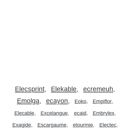
Elecsprint
Elekable
ecremeuh
Emolga
ecayon
Eoko
Empiflor
Elecable
Excelangue
ecaid
Embrylex
Exagide
Escargaume
etourmie
Electec