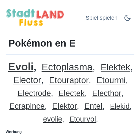
Spiel spielen
Pokémon en E
Evoli
Ectoplasma
Elektek
Elector
Etouraptor
Etourmi
Electrode
Electek
Electhor
Ecrapince
Elektor
Entei
Elekid
evolie
Etourvol
Werbung