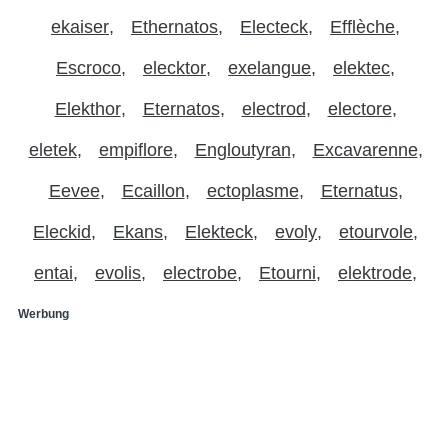
ekaiser
Ethernatos
Electeck
Efflèche
Escroco
elecktor
exelangue
elektec
Elekthor
Eternatos
electrod
electore
eletek
empiflore
Engloutyran
Excavarenne
Eevee
Ecaillon
ectoplasme
Eternatus
Eleckid
Ekans
Elekteck
evoly
etourvole
entai
evolis
electrobe
Etourni
elektrode
Werbung