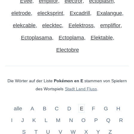
Evee
emplifor
electror
ectoplasm
eletrode
elecksprint
Excadrill
Exalangue
elekcable
elecktec
Eelektross
empliflor
Ectoplasama
Ectoplama
Elektable
Electobre
Die Wörter auf der Liste
Pokémon en E
stammen von Spielern
des Wortspiels
Stadt Land Fluss
.
alle
A
B
C
D
E
F
G
H
I
J
K
L
M
N
O
P
Q
R
S
T
U
V
W
X
Y
Z