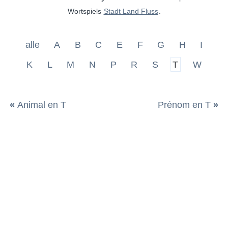
Wortspiels
Stadt Land Fluss
.
alle
A
B
C
E
F
G
H
I
K
L
M
N
P
R
S
T
W
«
Animal en T
Prénom en T
»