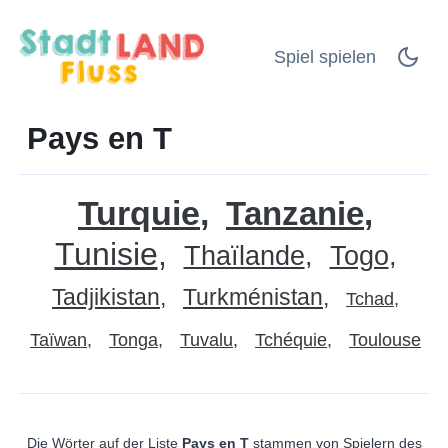
Spiel spielen
Pays en T
Turquie
Tanzanie
Tunisie
Thaïlande
Togo
Tadjikistan
Turkménistan
Tchad
Taïwan
Tonga
Tuvalu
Tchéquie
Toulouse
Die Wörter auf der Liste
Pays en T
stammen von Spielern des