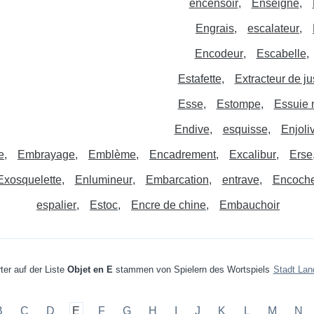
encensoir
Enseigne
Engrais
escalateur
Encodeur
Escabelle
Estafette
Extracteur de ju
Esse
Estompe
Essuie 
Endive
esquisse
Enjoli
e
Embrayage
Emblème
Encadrement
Excalibur
Erse
Exosquelette
Enlumineur
Embarcation
entrave
Encoch
espalier
Estoc
Encre de chine
Embauchoir
ter auf der Liste
Objet en E
stammen von Spielern des Wortspiels
Stadt Lan
B
C
D
E
F
G
H
I
J
K
L
M
N