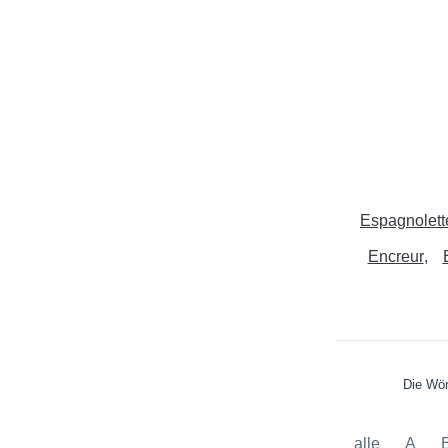
Espagnolett
Encreur
Die Wör
alle
A