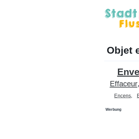
Objet 
Enve
Effaceur
Encens
Werbung