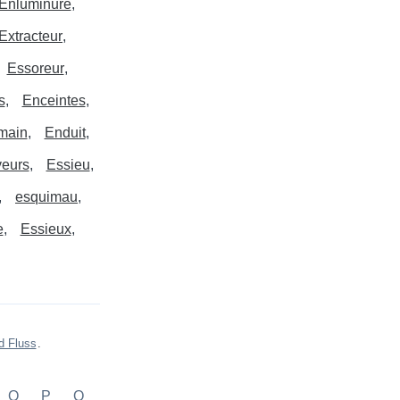
Enluminure
Extracteur
Essoreur
s
Enceintes
main
Enduit
veurs
Essieu
esquimau
e
Essieux
d Fluss
.
O
P
Q