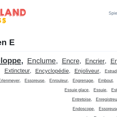
Spie
en E
loppe
Enclume
Encre
Encrier
En
Extincteur
Encyclopédie
Enjoliveur
Estrad
Erlenmeyer
Essoreuse
Enrouleur
Engrenage
Embout
Essuie glace
Essuie
Es
Entretoise
Enregistreu
Endoscope
Essoreus