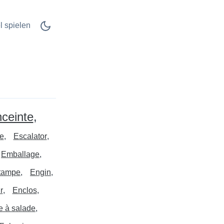
l spielen
ceinte
e
Escalator
Emballage
tampe
Engin
r
Enclos
e à salade