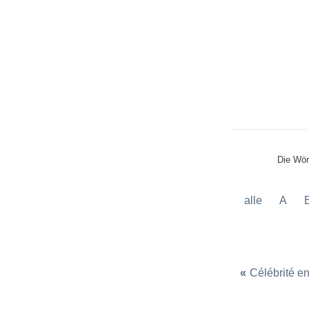
Die Wör
alle
A
«
Célébrité e