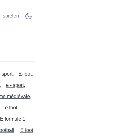
l spielen
.sport
E-foot
e - sport
me médiévale
e foot
E formule 1
ootball
E foot