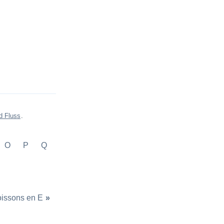
d Fluss
.
O
P
Q
boissons en E
»