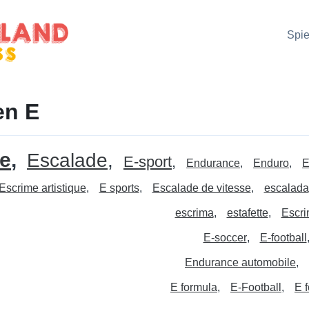
Spie
en E
e
Escalade
E-sport
Endurance
Enduro
E
Escrime artistique
E sports
Escalade de vitesse
escalada
escrima
estafette
Escri
E-soccer
E-football
Endurance automobile
E formula
E-Football
E f