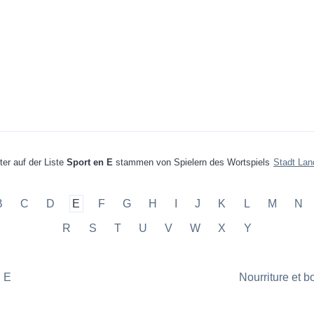
ter auf der Liste
Sport en E
stammen von Spielern des Wortspiels
Stadt Lan
B
C
D
E
F
G
H
I
J
K
L
M
N
R
S
T
U
V
W
X
Y
n E
Nourriture et 