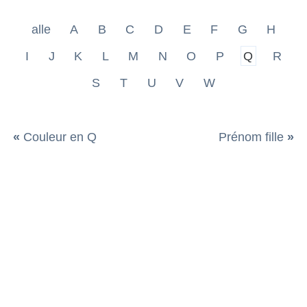
alle
A
B
C
D
E
F
G
H
I
J
K
L
M
N
O
P
Q
R
S
T
U
V
W
«
Couleur en Q
Prénom fille
»