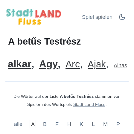
Spiel spielen
A betűs Testrész
alkar
Agy
Arc
Ajak
Alhas
Die Wörter auf der Liste
A betűs Testrész
stammen von
Spielern des Wortspiels
Stadt Land Fluss
.
alle
A
B
F
H
K
L
M
P