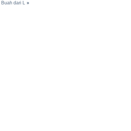
Buah dari L
»