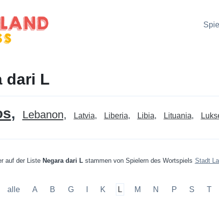
Spie
 dari L
os
Lebanon
Latvia
Liberia
Libia
Lituania
Luks
r auf der Liste
Negara dari L
stammen von Spielern des Wortspiels
Stadt La
alle
A
B
G
I
K
L
M
N
P
S
T