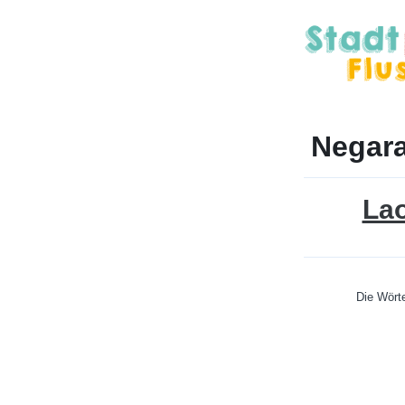
Negara
La
Die Wörte