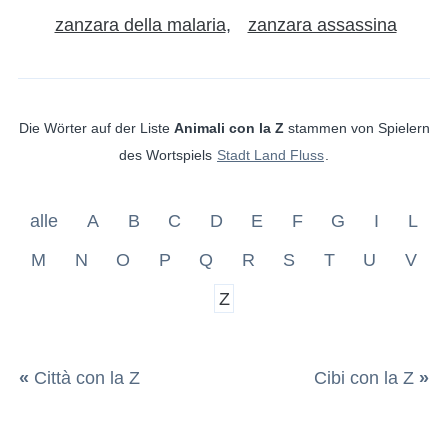
zanzara della malaria
zanzara assassina
Die Wörter auf der Liste
Animali con la Z
stammen von Spielern
des Wortspiels
Stadt Land Fluss
.
alle
A
B
C
D
E
F
G
I
L
M
N
O
P
Q
R
S
T
U
V
Z
«
Città con la Z
Cibi con la Z
»