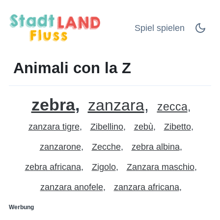
Spiel spielen
Animali con la Z
zebra
zanzara
zecca
zanzara tigre
Zibellino
zebù
Zibetto
zanzarone
Zecche
zebra albina
zebra africana
Zigolo
Zanzara maschio
zanzara anofele
zanzara africana
Werbung