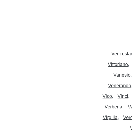
Vencesla
Vittoriano
Vanesio
Venerando
Vico
Vinci
Verbena
V
Virgilia
Ver