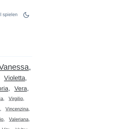
l spielen
Vanessa
Violetta
oria
Vera
ia
Virgilio
Vincenzina
io
Valeriana