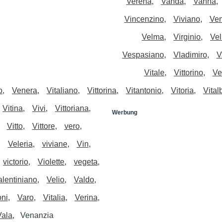
Verena
Vanda
Vanna
Vincenzino
Viviano
Ven
Velma
Virginio
Vel
Vespasiano
Vladimiro
V
Vitale
Vittorino
Ve
o
Venera
Vitaliano
Vittorina
Vitantonio
Vitoria
Vital
Vitina
Vivi
Vittoriana
Werbung
Vitto
Vittore
vero
Veleria
viviane
Vin
victorio
Violette
vegeta
alentiniano
Velio
Valdo
oni
Varo
Vitalia
Verina
Vala
Venanzia