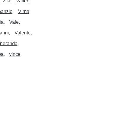
Vita
Valter
anzio
Virna
ia
Vale
anni
Valente
neranda
ba
vince