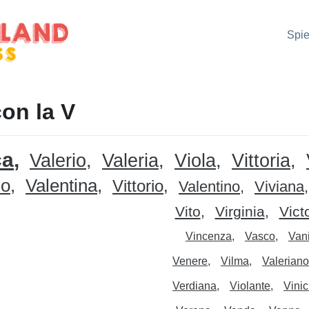
Spie
on la V
ca
Valerio
Valeria
Viola
Vittoria
zo
Valentina
Vittorio
Valentino
Viviana
Vito
Virginia
Vict
Vincenza
Vasco
Van
Venere
Vilma
Valeriano
Verdiana
Violante
Vinic