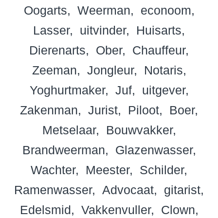
Oogarts
Weerman
econoom
Lasser
uitvinder
Huisarts
Dierenarts
Ober
Chauffeur
Zeeman
Jongleur
Notaris
Yoghurtmaker
Juf
uitgever
Zakenman
Jurist
Piloot
Boer
Metselaar
Bouwvakker
Brandweerman
Glazenwasser
Wachter
Meester
Schilder
Ramenwasser
Advocaat
gitarist
Edelsmid
Vakkenvuller
Clown