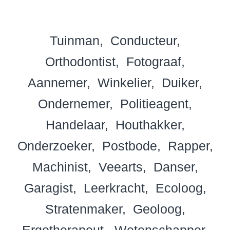
Tuinman
Conducteur
Orthodontist
Fotograaf
Aannemer
Winkelier
Duiker
Ondernemer
Politieagent
Handelaar
Houthakker
Onderzoeker
Postbode
Rapper
Machinist
Veearts
Danser
Garagist
Leerkracht
Ecoloog
Stratenmaker
Geoloog
Ergotherapeut
Wetenschapper