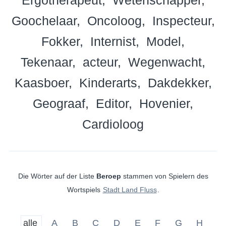
Goochelaar
Oncoloog
Inspecteur
Fokker
Internist
Model
Tekenaar
acteur
Wegenwacht
Kaasboer
Kinderarts
Dakdekker
Geograaf
Editor
Hovenier
Cardioloog
Die Wörter auf der Liste
Beroep
stammen von Spielern des
Wortspiels
Stadt Land Fluss
.
alle
A
B
C
D
E
F
G
H