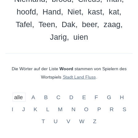
hoofd
Hand
Niet
kast
kat
Tafel
Teen
Dak
beer
zaag
Jarig
uien
Die Wörter auf der Liste
Woord
stammen von Spielern des
Wortspiels
Stadt Land Fluss
.
alle
A
B
C
D
E
F
G
H
I
J
K
L
M
N
O
P
R
S
T
U
V
W
Z