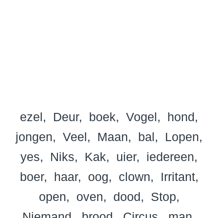
ezel
Deur
boek
Vogel
hond
jongen
Veel
Maan
bal
Lopen
yes
Niks
Kak
uier
iedereen
boer
haar
oog
clown
Irritant
open
oven
dood
Stop
Niemand
brood
Circus
man