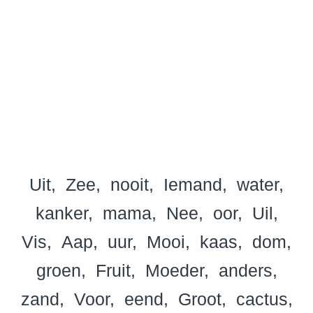
Uit
Zee
nooit
Iemand
water
kanker
mama
Nee
oor
Uil
Vis
Aap
uur
Mooi
kaas
dom
groen
Fruit
Moeder
anders
zand
Voor
eend
Groot
cactus