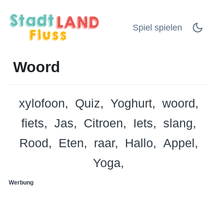
Spiel spielen
Woord
xylofoon
Quiz
Yoghurt
woord
fiets
Jas
Citroen
Iets
slang
Rood
Eten
raar
Hallo
Appel
Yoga
Werbung