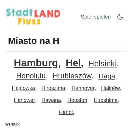
Spiel spielen
Miasto na H
Hamburg
Hel
Helsinki
Honolulu
Hrubieszów
Haga
Hajnówka
Hiroszima
Hannover
Halinów
Hanower
Hawana
Houston
Hiroshima
Hanoi
Werbung