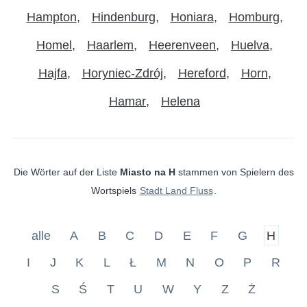
Hampton
Hindenburg
Honiara
Homburg
Homel
Haarlem
Heerenveen
Huelva
Hajfa
Horyniec-Zdrój
Hereford
Horn
Hamar
Helena
Die Wörter auf der Liste
Miasto na H
stammen von Spielern des
Wortspiels
Stadt Land Fluss
.
alle
A
B
C
D
E
F
G
H
I
J
K
L
Ł
M
N
O
P
R
S
Ś
T
U
W
Y
Z
Ż