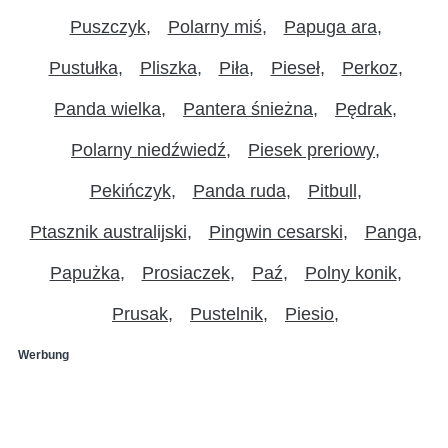
Puszczyk
Polarny miś
Papuga ara
Pustułka
Pliszka
Piła
Pieseł
Perkoz
Panda wielka
Pantera śnieżna
Pędrak
Polarny niedźwiedź
Piesek preriowy
Pekińczyk
Panda ruda
Pitbull
Ptasznik australijski
Pingwin cesarski
Panga
Papużka
Prosiaczek
Paź
Polny konik
Prusak
Pustelnik
Piesio
Werbung