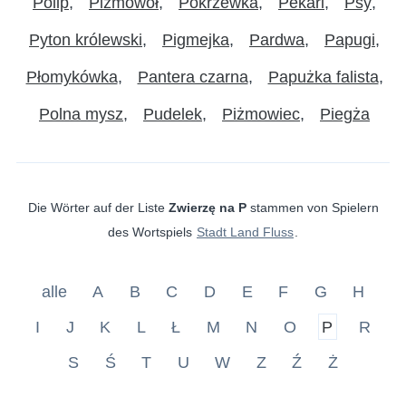
Polip
Piżmowół
Pokrzewka
Pekari
Psy
Pyton królewski
Pigmejka
Pardwa
Papugi
Płomykówka
Pantera czarna
Papużka falista
Polna mysz
Pudelek
Piżmowiec
Piegża
Die Wörter auf der Liste
Zwierzę na P
stammen von Spielern
des Wortspiels
Stadt Land Fluss
.
alle
A
B
C
D
E
F
G
H
I
J
K
L
Ł
M
N
O
P
R
S
Ś
T
U
W
Z
Ź
Ż