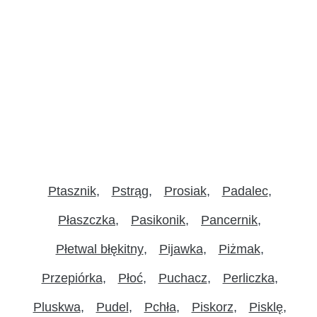
Ptasznik
Pstrąg
Prosiak
Padalec
Płaszczka
Pasikonik
Pancernik
Płetwal błękitny
Pijawka
Piżmak
Przepiórka
Płoć
Puchacz
Perliczka
Pluskwa
Pudel
Pchła
Piskorz
Pisklę