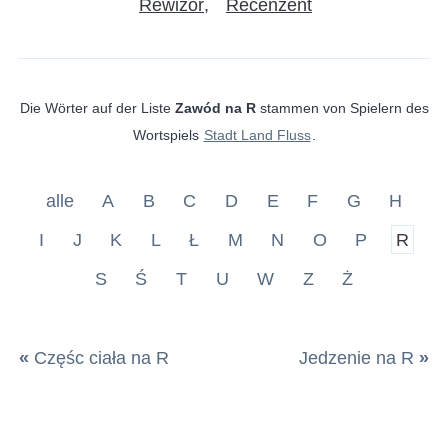
Rewizor
Recenzent
Die Wörter auf der Liste
Zawód na R
stammen von Spielern des
Wortspiels
Stadt Land Fluss
.
alle
A
B
C
D
E
F
G
H
I
J
K
L
Ł
M
N
O
P
R
S
Ś
T
U
W
Z
Ż
«
Częśc ciała na R
Jedzenie na R
»