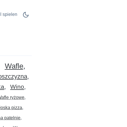
l spielen
Wafle
oszczyzna
ka
Wino
afle ryżowe
oska pizza
a patelnie