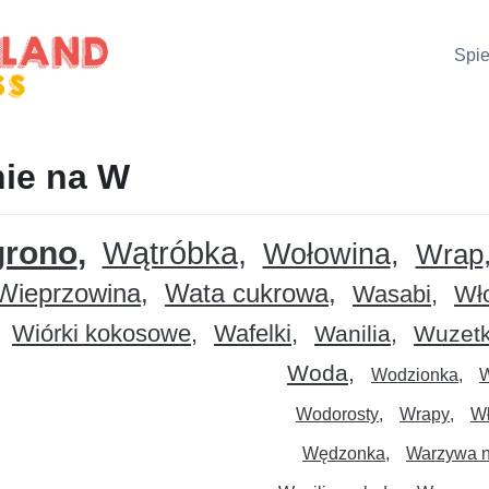
Spie
ie na W
grono
Wątróbka
Wołowina
Wrap
Wieprzowina
Wata cukrowa
Wasabi
Wł
Wiórki kokosowe
Wafelki
Wanilia
Wuzet
Woda
Wodzionka
W
Wodorosty
Wrapy
Wł
Wędzonka
Warzywa n