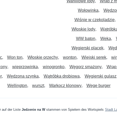
Waniliowe lody
Wrap z 
Wołowinka
Wędzon
Wiśnie w czekoladzie
Włoskie lody
Wątróbka
WW baton
Weka
Węgierski placek
Węd
c
Won ton
Włoskie orzechy
wonton
Wiejski serek
wi
zony
wieprzowinka
winogronko
Węgorz smażony
Wrap 
r
Wędzona szynka
Wątróbka drobiowa
Węgierski gulasz
Wellington
wurszt
Warkocz klonowy
Wege burger
r auf der Liste
Jedzenie na W
stammen von Spielern des Wortspiels
Stadt L