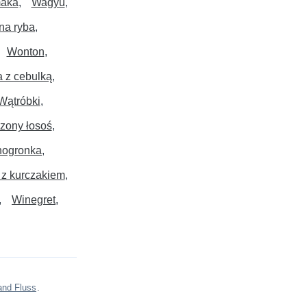
maka
Wagyu
a ryba
Wonton
 z cebulką
Wątróbki
zony łosoś
nogronka
z kurczakiem
Winegret
and Fluss
.