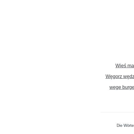
Wieś ma
Węgorz węd
wege burge
Die Wörte