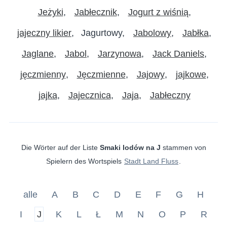
Jeżyki
Jabłecznik
Jogurt z wiśnią
jajeczny likier
Jagurtowy
Jabolowy
Jabłka
Jaglane
Jabol
Jarzynowa
Jack Daniels
jęczmienny
Jęczmienne
Jajowy
jajkowe
jajka
Jajecznica
Jaja
Jabłeczny
Die Wörter auf der Liste
Smaki lodów na J
stammen von
Spielern des Wortspiels
Stadt Land Fluss
.
alle
A
B
C
D
E
F
G
H
I
J
K
L
Ł
M
N
O
P
R