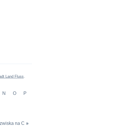
adt Land Fluss
.
N
O
P
zwiska na C
»