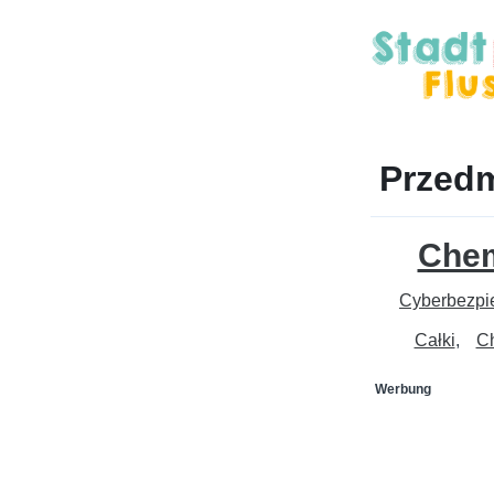
Przedm
Che
Cyberbezpi
Całki
Ch
Werbung