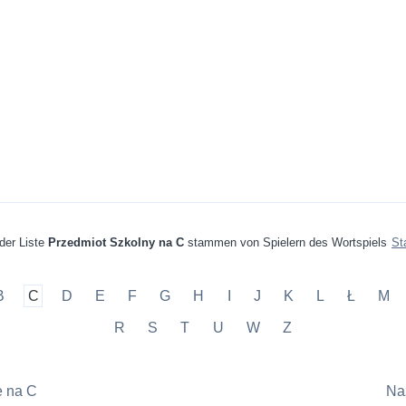
 der Liste
Przedmiot Szkolny na C
stammen von Spielern des Wortspiels
St
B
C
D
E
F
G
H
I
J
K
L
Ł
M
R
S
T
U
W
Z
e na C
Na