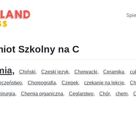
Spie
iot Szkolny na C
mia
Chiński
Czeski język
Chorwacki
Ceramika
cu
eczeństwo
Choreografia
Czepek
czekanie na lekcje
Ch
irurgia
Chemia organiczna
Ceglarstwo
Chór
chem
C