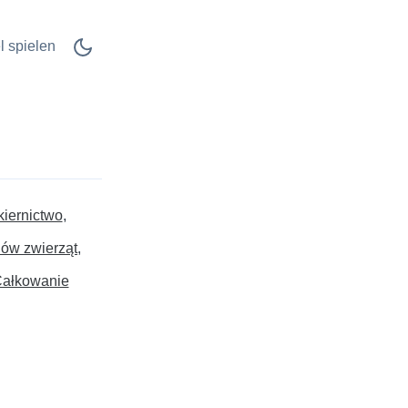
l spielen
kiernictwo
ów zwierząt
ałkowanie