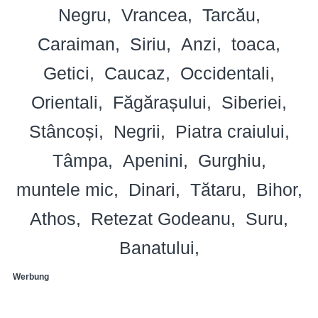
Negru
Vrancea
Tarcău
Caraiman
Siriu
Anzi
toaca
Getici
Caucaz
Occidentali
Orientali
Făgărașului
Siberiei
Stâncoși
Negrii
Piatra craiului
Tâmpa
Apenini
Gurghiu
muntele mic
Dinari
Tătaru
Bihor
Athos
Retezat Godeanu
Suru
Banatului
Werbung