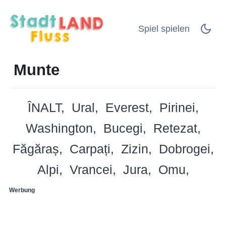
Spiel spielen
Munte
ÎNALT
Ural
Everest
Pirinei
Washington
Bucegi
Retezat
Făgăraș
Carpați
Zizin
Dobrogei
Alpi
Vrancei
Jura
Omu
Werbung