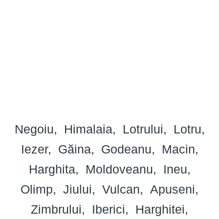
Negoiu
Himalaia
Lotrului
Lotru
Iezer
Găina
Godeanu
Macin
Harghita
Moldoveanu
Ineu
Olimp
Jiului
Vulcan
Apuseni
Zimbrului
Iberici
Harghitei