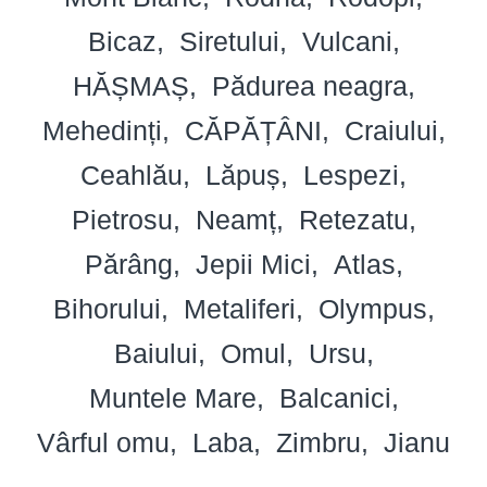
Bicaz
Siretului
Vulcani
HĂȘMAȘ
Pădurea neagra
Mehedinți
CĂPĂȚÂNI
Craiului
Ceahlău
Lăpuș
Lespezi
Pietrosu
Neamț
Retezatu
Părâng
Jepii Mici
Atlas
Bihorului
Metaliferi
Olympus
Baiului
Omul
Ursu
Muntele Mare
Balcanici
Vârful omu
Laba
Zimbru
Jianu