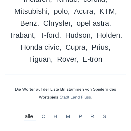
Mitsubishi
polo
Acura
KTM
Benz
Chrysler
opel astra
Trabant
T-ford
Hudson
Holden
Honda civic
Cupra
Prius
Tiguan
Rover
E-tron
Die Wörter auf der Liste
Bil
stammen von Spielern des
Wortspiels
Stadt Land Fluss
.
alle
C
H
M
P
R
S