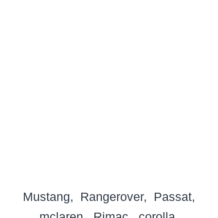
Mustang
Rangerover
Passat
mclaren
Rimac
corolla