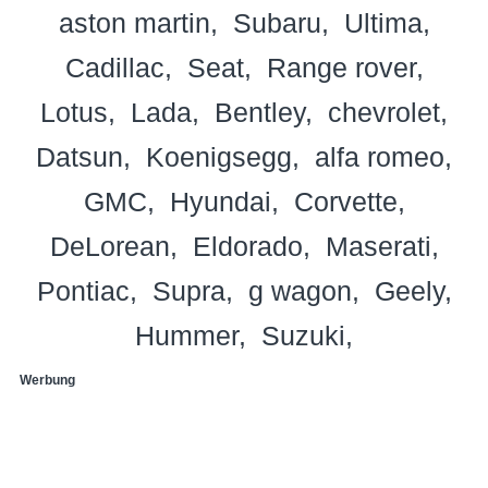
aston martin
Subaru
Ultima
Cadillac
Seat
Range rover
Lotus
Lada
Bentley
chevrolet
Datsun
Koenigsegg
alfa romeo
GMC
Hyundai
Corvette
DeLorean
Eldorado
Maserati
Pontiac
Supra
g wagon
Geely
Hummer
Suzuki
Werbung