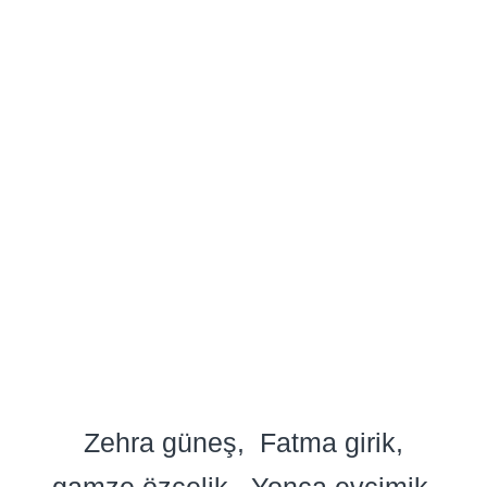
Zehra güneş
Fatma girik
gamze özçelik
Yonca evcimik