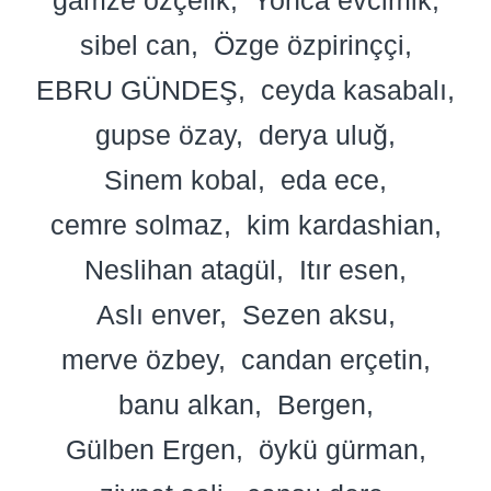
sibel can
Özge özpirinççi
EBRU GÜNDEŞ
ceyda kasabalı
gupse özay
derya uluğ
Sinem kobal
eda ece
cemre solmaz
kim kardashian
Neslihan atagül
Itır esen
Aslı enver
Sezen aksu
merve özbey
candan erçetin
banu alkan
Bergen
Gülben Ergen
öykü gürman