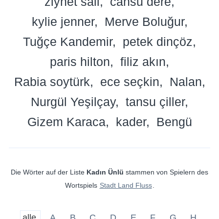
ziynet sali
cansu dere
kylie jenner
Merve Boluğur
Tuğçe Kandemir
petek dinçöz
paris hilton
filiz akın
Rabia soytürk
ece seçkin
Nalan
Nurgül Yeşilçay
tansu çiller
Gizem Karaca
kader
Bengü
Die Wörter auf der Liste
Kadın Ünlü
stammen von Spielern des
Wortspiels
Stadt Land Fluss
.
alle
A
B
C
D
E
F
G
H