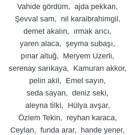
Vahide gördüm
ajda pekkan
Şevval sam
nil karaibrahimgil
demet akalın
ırmak arıcı
yaren alaca
şeyma subaşı
pınar altuğ
Meryem Uzerli
serenay sarıkaya
Kamuran akkor
pelin akil
Emel sayın
seda sayan
deniz seki
aleyna tilki
Hülya avşar
Özlem Tekin
reyhan karaca
Ceylan
funda arar
hande yener