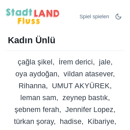
Spiel spielen
Kadın Ünlü
çağla şikel
İrem derici
jale
oya aydoğan
vildan atasever
Rihanna
UMUT AKYÜREK
leman sam
zeynep bastık
şebnem ferah
Jennifer Lopez
türkan şoray
hadise
Kibariye