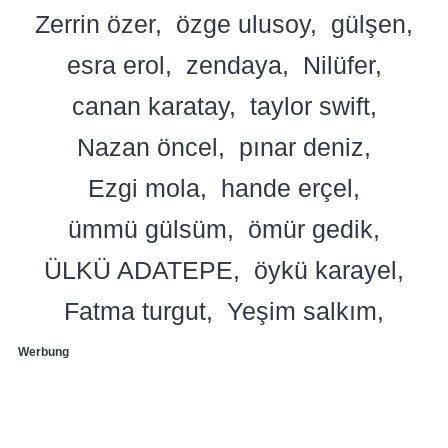
Zerrin özer
özge ulusoy
gülşen
esra erol
zendaya
Nilüfer
canan karatay
taylor swift
Nazan öncel
pınar deniz
Ezgi mola
hande erçel
ümmü gülsüm
ömür gedik
ÜLKÜ ADATEPE
öykü karayel
Fatma turgut
Yeşim salkım
Werbung