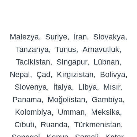
Malezya
Suriye
İran
Slovakya
Tanzanya
Tunus
Arnavutluk
Tacikistan
Singapur
Lübnan
Nepal
Çad
Kırgızistan
Bolivya
Slovenya
İtalya
Libya
Mısır
Panama
Moğolistan
Gambiya
Kolombiya
Umman
Meksika
Cibuti
Ruanda
Türkmenistan
Senegal
Kenya
Somali
Katar