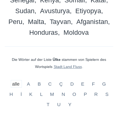
Sudan
Avusturya
Etiyopya
Peru
Malta
Tayvan
Afganistan
Honduras
Moldova
Die Wörter auf der Liste
Ülke
stammen von Spielern des
Wortspiels
Stadt Land Fluss
.
alle
A
B
C
Ç
D
E
F
G
H
İ
K
L
M
N
O
P
R
S
T
U
Y