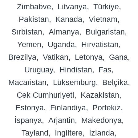
Zimbabve
Litvanya
Türkiye
Pakistan
Kanada
Vietnam
Sırbistan
Almanya
Bulgaristan
Yemen
Uganda
Hırvatistan
Brezilya
Vatikan
Letonya
Gana
Uruguay
Hindistan
Fas
Macaristan
Lüksemburg
Belçika
Çek Cumhuriyeti
Kazakistan
Estonya
Finlandiya
Portekiz
İspanya
Arjantin
Makedonya
Tayland
İngiltere
İzlanda