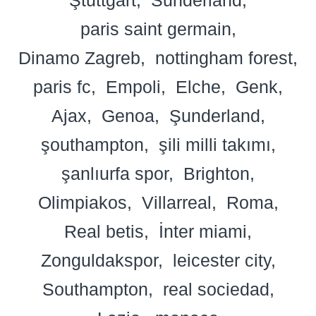
paris saint germain
Dinamo Zagreb
nottingham forest
paris fc
Empoli
Elche
Genk
Ajax
Genoa
Şunderland
şouthampton
şili milli takımı
şanlıurfa spor
Brighton
Olimpiakos
Villarreal
Roma
Real betis
İnter miami
Zonguldakspor
leicester city
Southampton
real sociedad