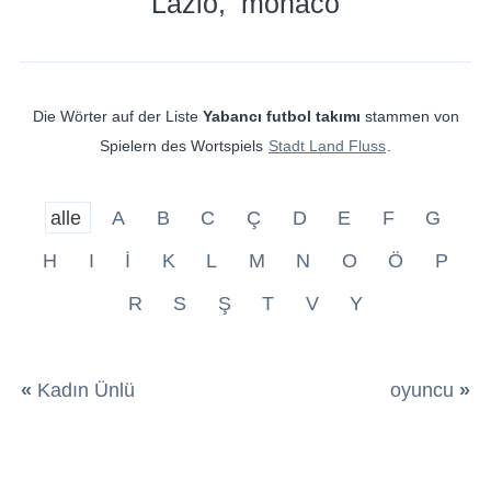
Lazio
monaco
Die Wörter auf der Liste
Yabancı futbol takımı
stammen von
Spielern des Wortspiels
Stadt Land Fluss
.
alle
A
B
C
Ç
D
E
F
G
H
I
İ
K
L
M
N
O
Ö
P
R
S
Ş
T
V
Y
«
Kadın Ünlü
oyuncu
»