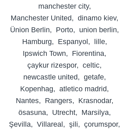
manchester city
Manchester United
dinamo kiev
Ünion Berlin
Porto
union berlin
Hamburg
Espanyol
lille
Ipswich Town
Fiorentina
çaykur rizespor
celtic
newcastle united
getafe
Kopenhag
atletico madrid
Nantes
Rangers
Krasnodar
ösasuna
Utrecht
Marsilya
Şevilla
Villareal
şili
çorumspor