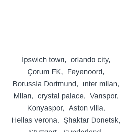
İpswich town
orlando city
Çorum FK
Feyenoord
Borussia Dortmund
ınter milan
Milan
crystal palace
Vanspor
Konyaspor
Aston villa
Hellas verona
Şhaktar Donetsk
Ştuttgart
Sunderland