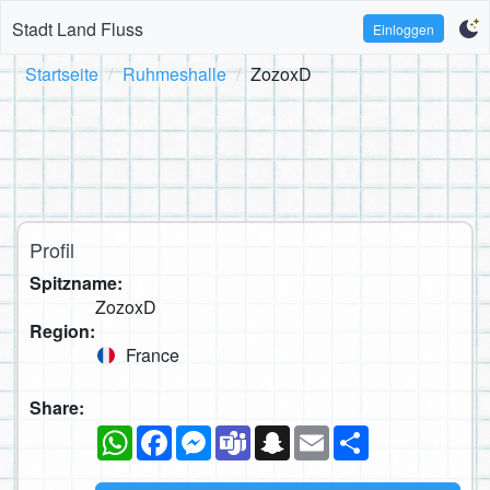
Stadt Land Fluss
Einloggen
Startseite
Ruhmeshalle
ZozoxD
Profil
Spitzname:
ZozoxD
Region:
France
Share:
WhatsApp
Facebook
Messenger
Teams
Snapchat
Email
Teilen