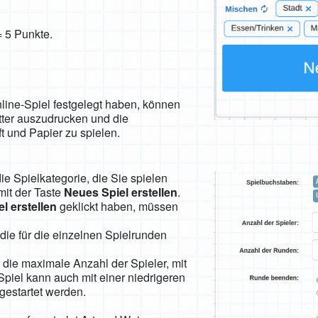
= 5 Punkte.
line-Spiel festgelegt haben, können
tter auszudrucken und die
ft und Papier zu spielen.
e Spielkategorie, die Sie spielen
mit der Taste
Neues Spiel erstellen
.
l erstellen
geklickt haben, müssen
die für die einzelnen Spielrunden
die maximale Anzahl der Spieler, mit
piel kann auch mit einer niedrigeren
gestartet werden.