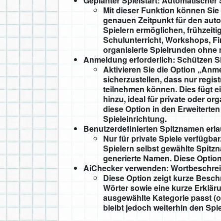
Geplanter Spielstart:
Automatischer St
Mit dieser Funktion können Sie 
genauen Zeitpunkt für den auto
Spielern ermöglichen, frühzeitig
Schulunterricht, Workshops, F
organisierte Spielrunden ohne 
Anmeldung erforderlich:
Schützen Sie
Aktivieren Sie die Option „Anm
sicherzustellen, dass nur regist
teilnehmen können. Dies fügt e
hinzu, ideal für private oder or
diese Option in den Erweiterte
Spieleinrichtung.
Benutzerdefinierten Spitznamen erl
Nur für private Spiele verfügba
Spielern selbst gewählte Spitzn
generierte Namen. Diese Option
AiChecker verwenden:
Wortbeschrei
Diese Option zeigt kurze Besc
Wörter sowie eine kurze Erklär
ausgewählte Kategorie passt (o
bleibt jedoch weiterhin den Spi