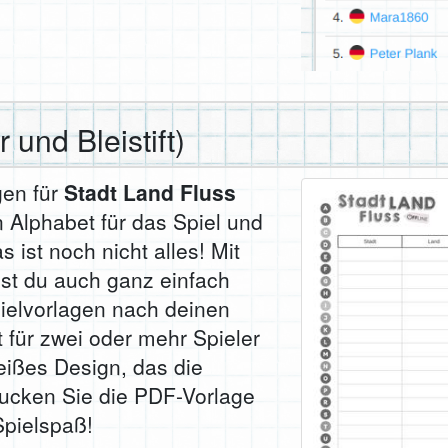
 und Bleistift)
gen für
Stadt Land Fluss
n Alphabet für das Spiel und
ist noch nicht alles! Mit
st du auch ganz einfach
ielvorlagen nach deinen
 für zwei oder mehr Spieler
eißes Design, das die
rucken Sie die PDF-Vorlage
Spielspaß!