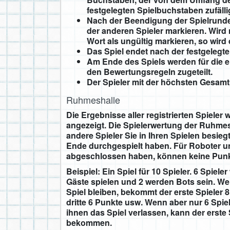
festgelegten Spielbuchstaben zufäll
Nach der Beendigung der Spielrunde
der anderen Spieler markieren. Wird m
Wort als ungültig markieren, so wird
Das Spiel endet nach der festgelegt
Am Ende des Spiels werden für die
den Bewertungsregeln zugeteilt.
Der Spieler mit der höchsten Gesam
Ruhmeshalle
Die Ergebnisse aller registrierten Spiele
angezeigt. Die Spielerwertung der Ruhmesh
andere Spieler Sie in Ihren Spielen besie
Ende durchgespielt haben. Für Roboter und
abgeschlossen haben, können keine Punk
Beispiel: Ein Spiel für 10 Spieler. 6 Spiel
Gäste spielen und 2 werden Bots sein. We
Spiel bleiben, bekommt der erste Spieler 8
dritte 6 Punkte usw. Wenn aber nur 6 Spi
ihnen das Spiel verlassen, kann der erste
bekommen.