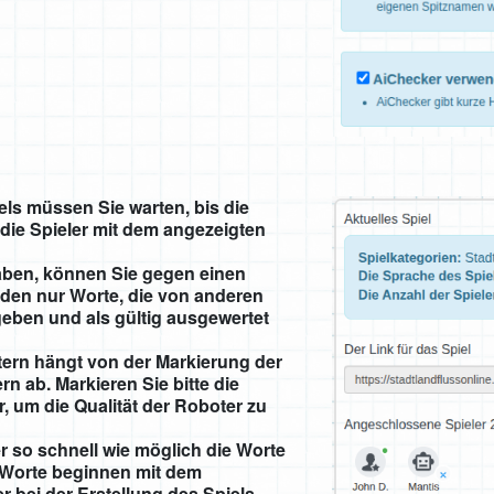
els müssen Sie warten, bis die
 die Spieler mit dem angezeigten
ben, können Sie gegen einen
den nur Worte, die von anderen
geben und als gültig ausgewertet
otern hängt von der Markierung der
n ab. Markieren Sie bitte die
, um die Qualität der Roboter zu
r so schnell wie möglich die Worte
e Worte beginnen mit dem
bei der Erstellung des Spiels