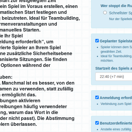
art zur festgelegten Zeit
ein Spiel im Voraus erstellen, einen
matischen Start festlegen und
 beizutreten. Ideal für Teambuilding,
irmenveranstaltungen und
manuelles Starten.
 Ihr Spiel
eldung erforderlich“, um
rierte Spieler an Ihrem Spiel
ine zusätzliche Sicherheitsebene
ganisierte Sitzungen. Sie finden
n Optionen während der
auben:
r. Manchmal ist es besser, von den
amen zu verwenden, statt zufällig
 ermöglicht das.
bungen aktivieren
hreibungen häufig verwendeter
ung, warum das Wort in die
der nicht passt). Die Abstimmung
elern überlassen.