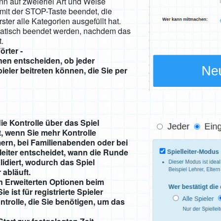
n auf zweierlei Art und Weise
mit der STOP-Taste beendet, die
rster alle Kategorien ausgefüllt hat.
atisch beendet werden, nachdem das
t.
örter
-
nen entscheiden, ob jeder
eler beitreten können, die Sie per
e Kontrolle über das Spiel
kt, wenn Sie mehr Kontrolle
mern, bei Familienabenden oder bei
leiter entscheidet, wann die Runde
idiert, wodurch das Spiel
 abläuft.
en Erweiterten Optionen beim
e ist für registrierte Spieler
ntrolle, die Sie benötigen, um das