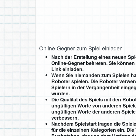
Online-Gegner zum Spiel einladen
Nach der Erstellung eines neuen Spi
Online-Gegner beitreten. Sie können
Link einladen.
Wenn Sie niemanden zum Spielen ha
Roboter spielen. Die Roboter verwen
Spielern in der Vergangenheit einge
wurden.
Die Qualität des Spiels mit den Rob
ungültigen Worte von anderen Spieler
ungültigen Worte der anderen Spieler
verbessern.
Nachdem Spielstart tragen die Spiele
für die einzelnen Kategorien ein. Di
Buchstaben, der von dem Umfang der 