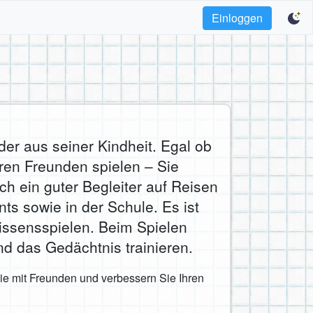
Einloggen
der aus seiner Kindheit. Egal ob
ren Freunden spielen – Sie
ch ein guter Begleiter auf Reisen
ts sowie in der Schule. Es ist
issensspielen. Beim Spielen
d das Gedächtnis trainieren.
Sie mit Freunden und verbessern Sie Ihren