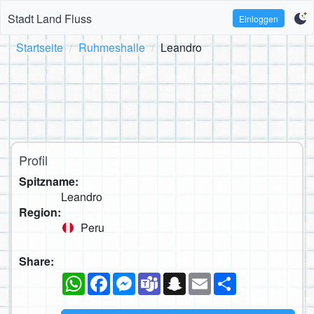
Stadt Land Fluss
Einloggen
Startseite
Ruhmeshalle
Leandro
Profil
Spitzname:
Leandro
Region:
Peru
Share:
WhatsApp
Facebook
Messenger
Teams
Snapchat
Email
Teilen