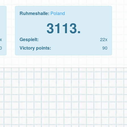
Ruhmeshalle:
Poland
3113.
x
Gespielt:
22x
0
Victory points:
90