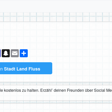
k
senger
Teams
Snapchat
Email
Teilen
en
Stadt Land Fluss
iele kostenlos zu halten. Erzähl’ deinen Freunden über Social M