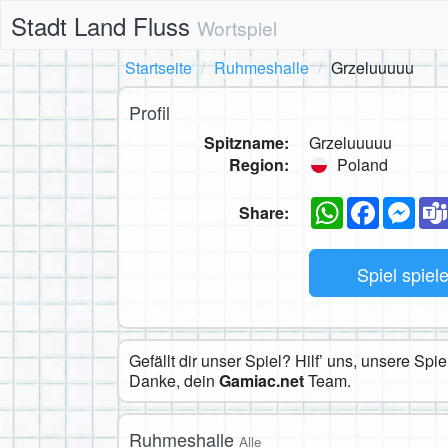
Stadt Land Fluss
Wortspiel
Startseite
Ruhmeshalle
Grzeluuuuu
Profil
Spitzname:
Grzeluuuuu
Region:
Poland
WhatsApp
Faceboo
Mes
Share:
Spiel spiel
Gefällt dir unser Spiel? Hilf’ uns, unsere Sp
Danke, dein
Gamiac.net
Team.
Ruhmeshalle
Alle