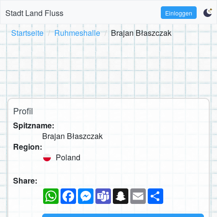
Stadt Land Fluss
Einloggen
Startseite
Ruhmeshalle
Brajan Błaszczak
Profil
Spitzname:
Brajan Błaszczak
Region:
Poland
Share:
WhatsApp
Facebook
Messenger
Teams
Snapchat
Email
Teilen