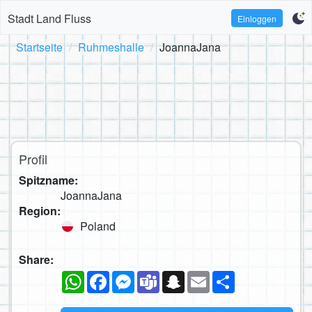
Stadt Land Fluss
Einloggen
Startseite
Ruhmeshalle
JoannaJana
Profil
Spitzname:
JoannaJana
Region:
Poland
Share:
WhatsApp
Facebook
Messenger
Teams
Snapchat
Email
Teilen