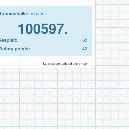
Ruhmeshalle:
español
100597.
Gespielt:
5x
Victory points:
42
Statistics are updated every ~day