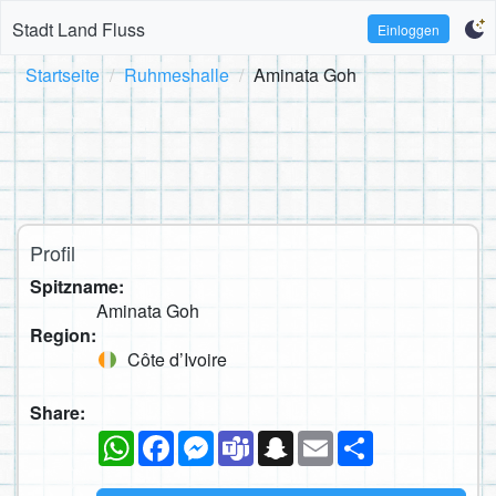
Stadt Land Fluss
Einloggen
Startseite
Ruhmeshalle
Aminata Goh
Profil
Spitzname:
Aminata Goh
Region:
Côte d’Ivoire
Share:
WhatsApp
Facebook
Messenger
Teams
Snapchat
Email
Teilen