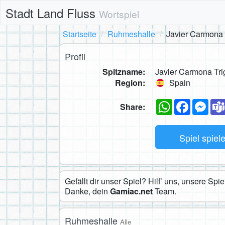
Stadt Land Fluss
Wortspiel
Startseite
Ruhmeshalle
Javier Carmona 
Profil
Spitzname:
Javier Carmona Tri
Region:
Spain
WhatsApp
Faceboo
Mes
Share:
Spiel spiel
Gefällt dir unser Spiel? Hilf’ uns, unsere Sp
Danke, dein
Gamiac.net
Team.
Ruhmeshalle
Alle