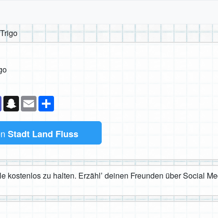
Trigo
go
k
senger
Teams
Snapchat
Email
Teilen
en
Stadt Land Fluss
iele kostenlos zu halten. Erzähl’ deinen Freunden über Social M