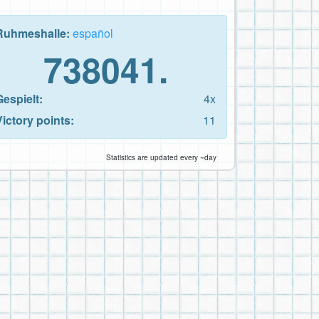
Ruhmeshalle:
español
738041.
Gespielt:
4x
Victory points:
11
Statistics are updated every ~day