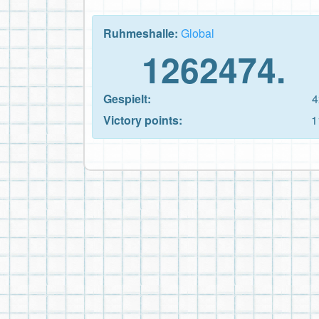
Ruhmeshalle:
Global
1262474.
Gespielt:
4
Victory points:
1