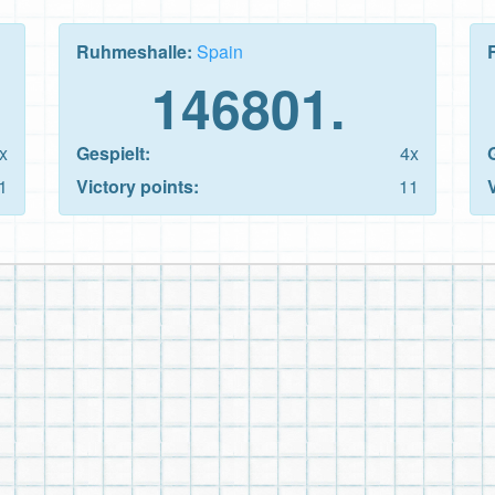
Ruhmeshalle:
Spain
146801.
x
Gespielt:
4x
1
Victory points:
11