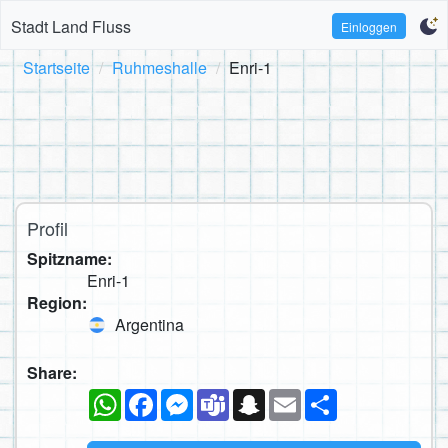
Stadt Land Fluss
Einloggen
Startseite
Ruhmeshalle
Enri-1
Profil
Spitzname:
Enri-1
Region:
Argentina
Share:
WhatsApp
Facebook
Messenger
Teams
Snapchat
Email
Teilen