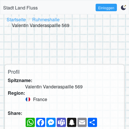
Stadt Land Fluss
Einloggen
Startseite
Ruhmeshalle
Valentin Vanderaspaille 569
Profil
Spitzname:
Valentin Vanderaspaille 569
Region:
France
Share:
WhatsApp
Facebook
Messenger
Teams
Snapchat
Email
Teilen