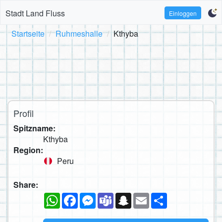
Stadt Land Fluss
Einloggen
Startseite
Ruhmeshalle
Kthyba
Profil
Spitzname:
Kthyba
Region:
Peru
Share:
WhatsApp
Facebook
Messenger
Teams
Snapchat
Email
Teilen