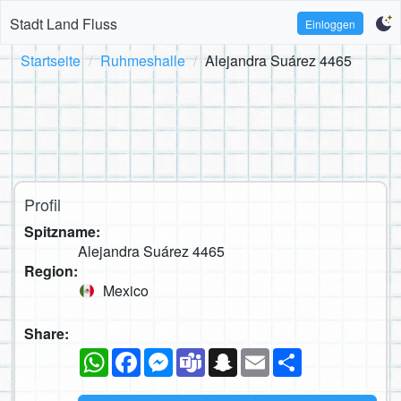
Stadt Land Fluss
Einloggen
Startseite
Ruhmeshalle
Alejandra Suárez 4465
Profil
Spitzname:
Alejandra Suárez 4465
Region:
Mexico
Share:
WhatsApp
Facebook
Messenger
Teams
Snapchat
Email
Teilen