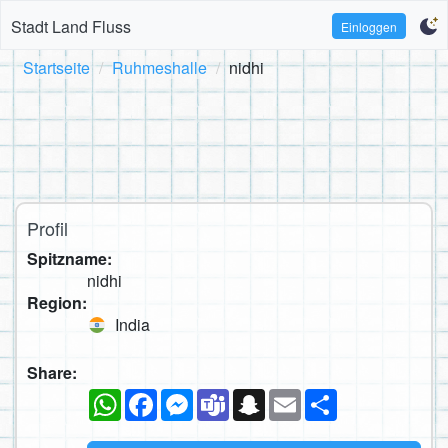
Stadt Land Fluss
Einloggen
Startseite
Ruhmeshalle
nidhi
Profil
Spitzname:
nidhi
Region:
India
Share:
WhatsApp
Facebook
Messenger
Teams
Snapchat
Email
Teilen