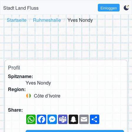
Stadt Land Fluss
Einloggen
Startseite
Ruhmeshalle
Yves Nondy
Profil
Spitzname:
Yves Nondy
Region:
Côte d’Ivoire
Share:
WhatsApp
Facebook
Messenger
Teams
Snapchat
Email
Teilen