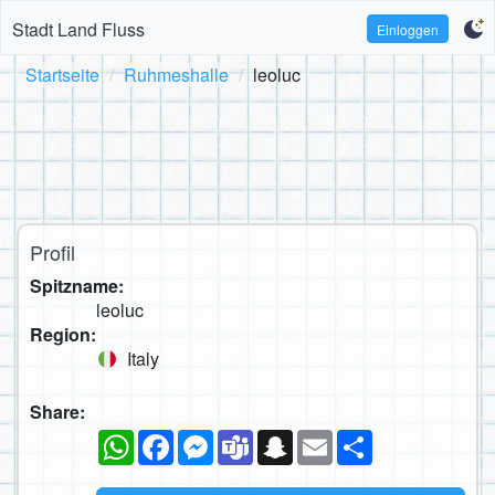
Stadt Land Fluss
Einloggen
Startseite
Ruhmeshalle
leoluc
Profil
Spitzname:
leoluc
Region:
Italy
Share:
WhatsApp
Facebook
Messenger
Teams
Snapchat
Email
Teilen