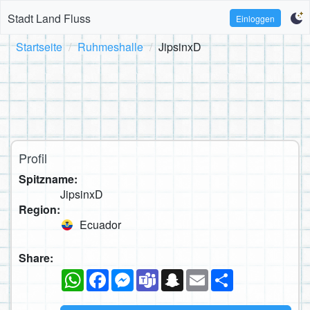
Stadt Land Fluss
Einloggen
Startseite
Ruhmeshalle
JipsinxD
Profil
Spitzname:
JipsinxD
Region:
Ecuador
Share:
WhatsApp
Facebook
Messenger
Teams
Snapchat
Email
Teilen