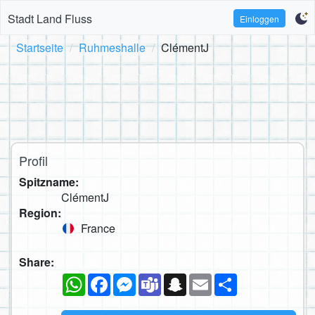
Stadt Land Fluss
Einloggen
Startseite
Ruhmeshalle
ClémentJ
Profil
Spitzname:
ClémentJ
Region:
France
Share:
WhatsApp
Facebook
Messenger
Teams
Snapchat
Email
Teilen