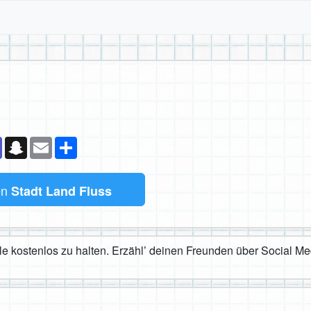
k
senger
Teams
Snapchat
Email
Teilen
en
Stadt Land Fluss
iele kostenlos zu halten. Erzähl’ deinen Freunden über Social M