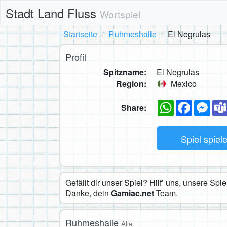
Stadt Land Fluss
Wortspiel
Startseite
Ruhmeshalle
El Negrulas
Profil
Spitzname:
El Negrulas
Region:
Mexico
WhatsApp
Faceboo
Mes
Share:
Spiel spiel
Gefällt dir unser Spiel? Hilf’ uns, unsere Sp
Danke, dein
Gamiac.net
Team.
Ruhmeshalle
Alle