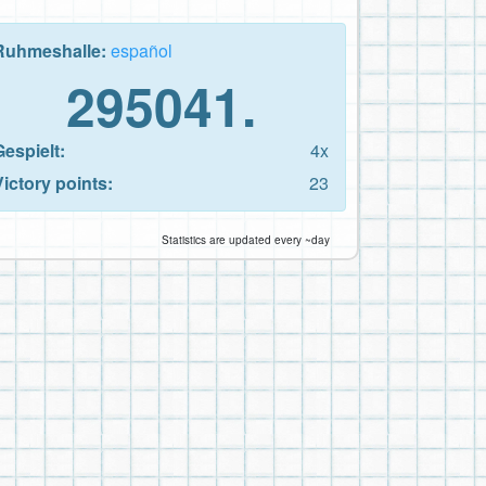
Ruhmeshalle:
español
295041.
Gespielt:
4x
Victory points:
23
Statistics are updated every ~day