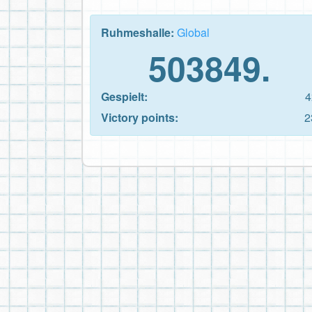
Ruhmeshalle:
Global
503849.
Gespielt:
4
Victory points:
2