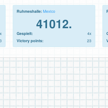
Ruhmeshalle:
Mexico
41012.
x
Gespielt:
4x
3
Victory points:
23