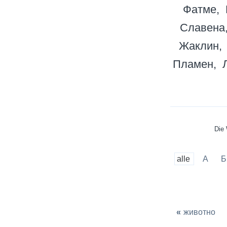
Фатме
Славена
Жаклин
Пламен
Die 
alle
А
Б
«
животно