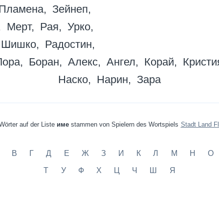
Пламена
Зейнеп
Мерт
Рая
Урко
Шишко
Радостин
Лора
Боран
Алекс
Ангел
Корай
Кристи
Наско
Нарин
Зара
Wörter auf der Liste
име
stammen von Spielern des Wortspiels
Stadt Land F
В
Г
Д
Е
Ж
З
И
К
Л
М
Н
О
Т
У
Ф
Х
Ц
Ч
Ш
Я