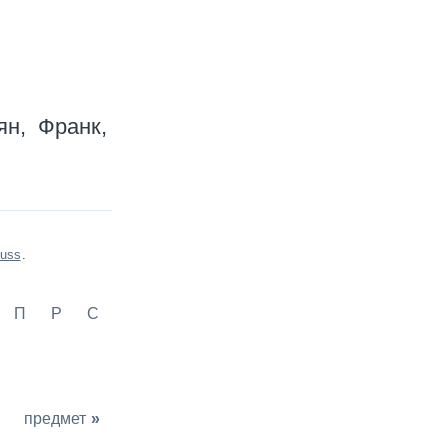
ян
Франк
luss
.
П
Р
С
предмет
»