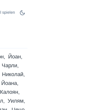
l spielen
н
Йоан
Чарли
Николай
Йоана
Калоян
л
Уилям
дан
Цецо