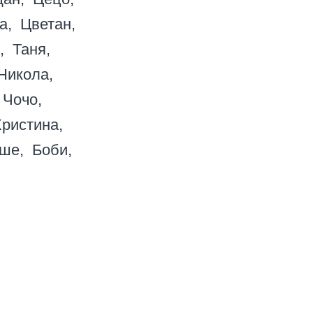
а
Цветан
Таня
Никола
Чочо
ристина
ше
Боби