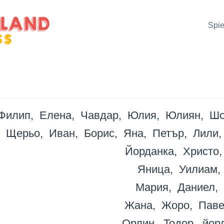
Spie
Филип
Елена
Чавдар
Юлия
Юлиян
Шо
Щерьо
Иван
Борис
Яна
Петър
Лили
Йорданка
Христо
Яница
Уилиам
Мария
Даниел
Жана
Жоро
Паве
Орлин
Тодор
йор