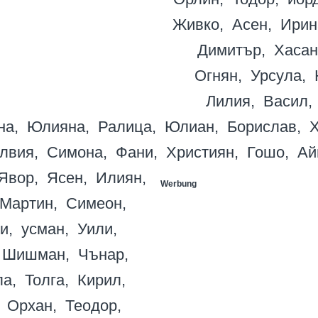
Живко
Асен
Ирин
Димитър
Хасан
Огнян
Урсула
Лилия
Васил
на
Юлияна
Ралица
Юлиан
Борислав
Х
лвия
Симона
Фани
Християн
Гошо
Ай
Явор
Ясен
Илиян
Werbung
Мартин
Симеон
и
усман
Уили
Шишман
Чънар
ла
Толга
Кирил
Орхан
Теодор