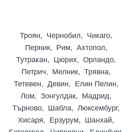
Троян
Чернобил
Чикаго
Перник
Рим
Ахтопол
Тутракан
Цюрих
Орландо
Петрич
Мелник
Трявна
Тетевен
Девин
Елин Пелин
Лом
Зонгулдак
Мадрид
Търново
Шабла
Люксембург
Хисаря
Ерзурум
Шанхай
Ботевград
Чипровци
Единбург