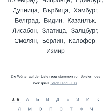
Дупница
Върбица
Хамбург
Белград
Видин
Казанлък
Лисабон
Златица
Залцбург
Смолян
Берлин
Калофер
Измир
Die Wörter auf der Liste
град
stammen von Spielern des
Wortspiels
Stadt Land Fluss
.
alle
А
Б
В
Д
Е
З
И
К
Л
М
О
П
С
Т
Ф
Ч