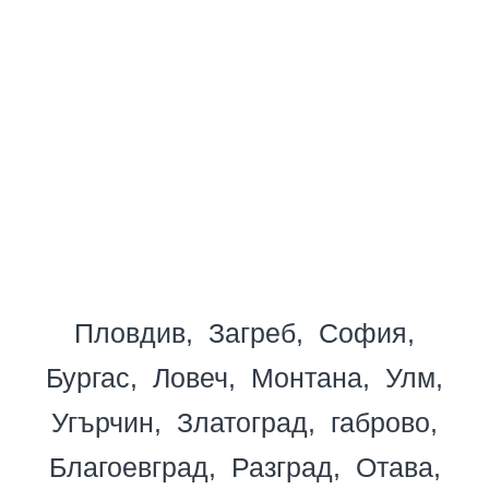
Пловдив
Загреб
София
Бургас
Ловеч
Монтана
Улм
Угърчин
Златоград
габрово
Благоевград
Разград
Отава