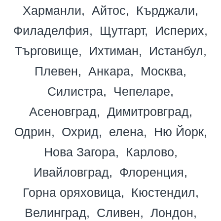
Харманли
Айтос
Кърджали
Филаделфия
Щутгарт
Исперих
Търговище
Ихтиман
Истанбул
Плевен
Анкара
Москва
Силистра
Чепеларе
Асеновград
Димитровград
Одрин
Охрид
елена
Ню Йорк
Нова Загора
Карлово
Ивайловград
Флоренция
Горна оряховица
Кюстендил
Велинград
Сливен
Лондон