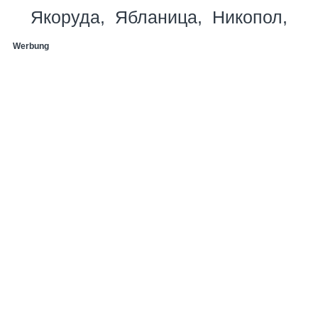
Якоруда
Ябланица
Никопол
Werbung