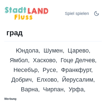
Spiel spielen
град
Юндола
Шумен
Царево
Ямбол
Хасково
Гоце Делчев
Несебър
Русе
Франкфурт
Добрич
Елхово
Йерусалим
Варна
Чирпан
Урфа
Werbung